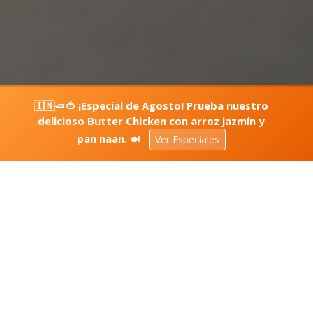
🇮🇳🧈🍅 ¡Especial de Agosto! Prueba nuestro
delicioso Butter Chicken con arroz jazmín y
pan naan. 🍛
Ver Especiales
COMIDA BIEN HECHA
Nuestra Historia
En la ciudad no había buenas opciones de pollo frito, y
Steve lo sabía. Así que decidió prender la freidora y ser
parte de la solución. Así nació Pollos Steve: pollo frito